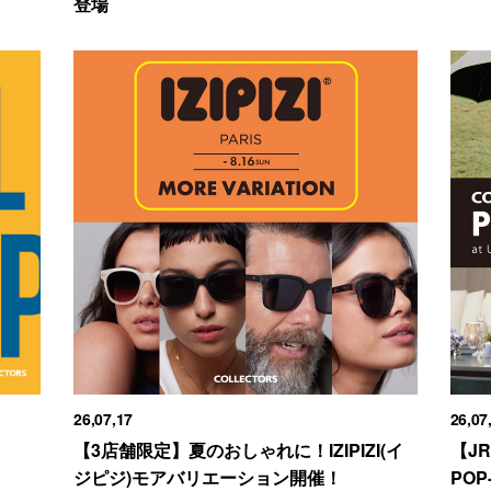
登場
26,07,17
26,07
【3店舗限定】夏のおしゃれに！IZIPIZI(イ
【J
ジピジ)モアバリエーション開催！
POP