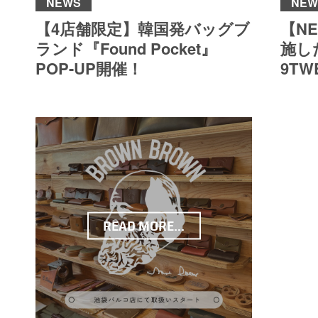
NEWS
NEW
【4店舗限定】韓国発バッグブ
【N
ランド『Found Pocket』
施した
POP-UP開催！
9TW
READ MORE...