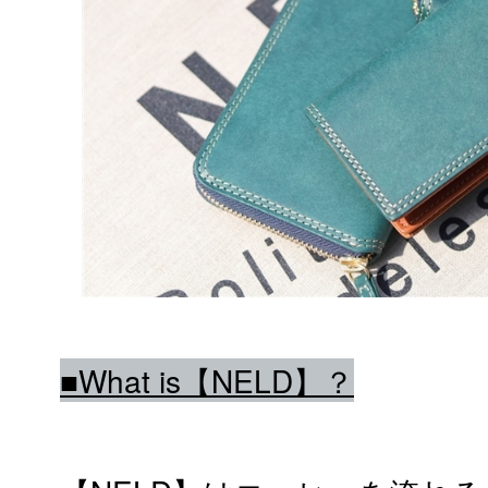
■What is【NELD】？