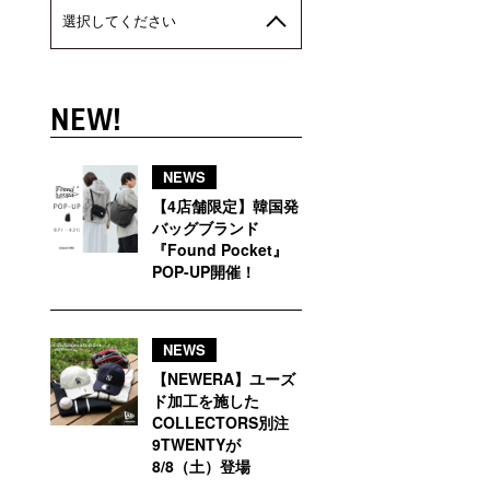
選択してください
NEW!
NEWS
【4店舗限定】韓国発
バッグブランド
『Found Pocket』
POP-UP開催！
NEWS
【NEWERA】ユーズ
ド加工を施した
COLLECTORS別注
9TWENTYが
8/8（土）登場