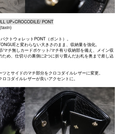
L UP×CROCODILE/ PONT
axin)
パクトウォレットPONT（ポント）。
ONGUEと変わらない大きさのまま、収納量を強化。
部/マチ無しカードポケット/マチ有り収納部を備え、メイン収
のため、仕切りの裏側に2つに折り畳んだお札を奥まで差し込
ーツとサイドのマチ部分をクロコダイルレザーに変更。
クロコダイルレザーが良いアクセントに。