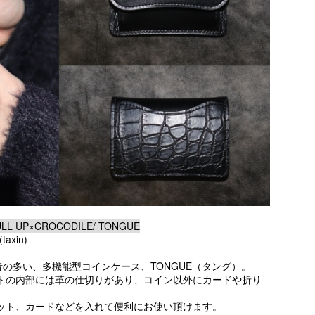
L UP×CROCODILE/ TONGUE
axin)
用者の多い、多機能型コインケース、TONGUE（タング）。
トの内部には革の仕切りがあり、コイン以外にカードや折り
ット、カードなどを入れて便利にお使い頂けます。