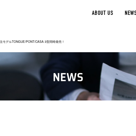
ABOUT US
NEW
別注モデルTONGUE/PONT/CASA 3型同時発売！