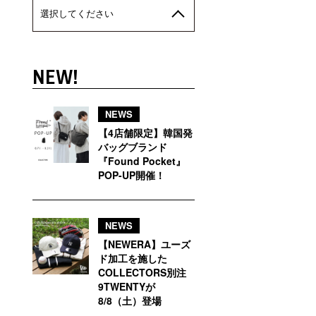
選択してください
NEW!
NEWS
【4店舗限定】韓国発
バッグブランド
『Found Pocket』
POP-UP開催！
NEWS
【NEWERA】ユーズ
ド加工を施した
COLLECTORS別注
9TWENTYが
8/8（土）登場