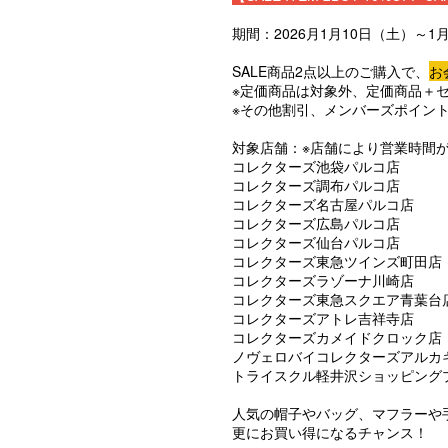
期間：2026月1月10日（土）～1
SALE商品2点以上のご購入で、
お
※定価商品は対象外、定価商品＋
※その他割引、メンバーズポイン
対象店舗：※店舗により営業時間
コレクターズ池袋パルコ店
コレクターズ調布パルコ店
コレクターズ名古屋パルコ店
コレクターズ広島パルコ店
コレクターズ仙台パルコ店
コレクターズ東急ツインズ町田店
コレクターズラゾーナ川崎店
コレクターズ東急スクエア青葉台
コレクターズアトレ吉祥寺店
コレクターズカメイドクロック店
ノヴェロバイコレクターズアルカ
トライスクル軽井沢ショッピング
人気の帽子やバッグ、マフラーや
更にお買い得になるチャンス！