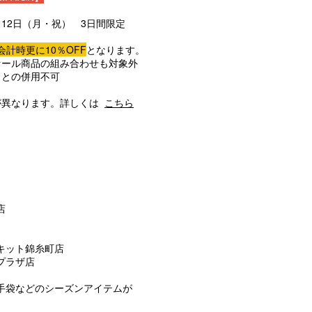
月12日（月・祝） 3日間限定
会計時更に10％OFF
となります。
セール商品の組み合わせも対象外
トとの併用不可
が異なります。詳しくは
こちら
店
キット錦糸町店
プラザ店
手袋などのシーズンアイテムが