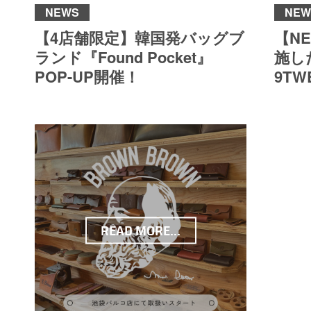
NEWS
NEW
【4店舗限定】韓国発バッグブ
【N
ランド『Found Pocket』
施した
POP-UP開催！
9TW
READ MORE...