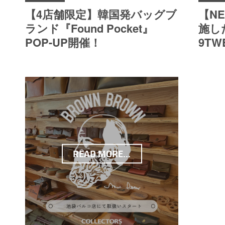
【4店舗限定】韓国発バッグブ
【N
ランド『Found Pocket』
施した
POP-UP開催！
9TW
READ MORE...