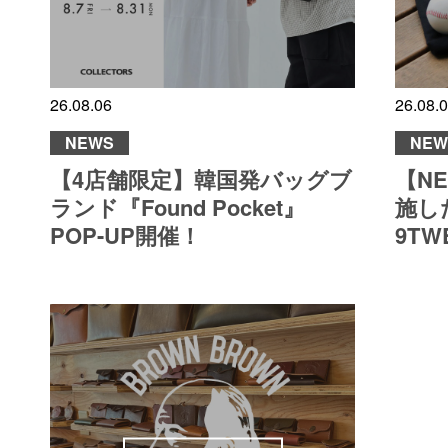
26.08.06
26.08.
NEWS
NEW
【4店舗限定】韓国発バッグブ
【N
ランド『Found Pocket』
施した
POP-UP開催！
9TW