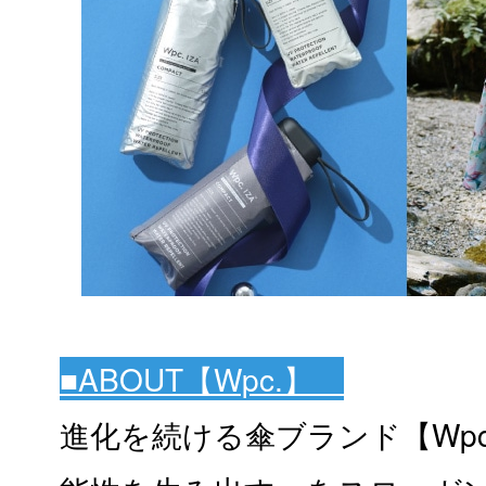
■ABOUT【
Wpc.
】
進化を続ける傘ブランド【Wp