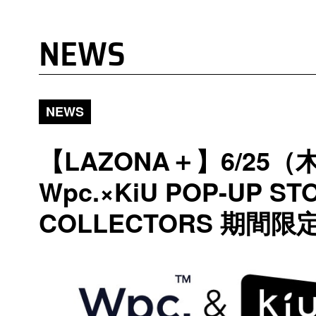
NEWS
NEWS
【LAZONA＋】6/25（
Wpc.×KiU POP-UP ST
COLLECTORS 期間