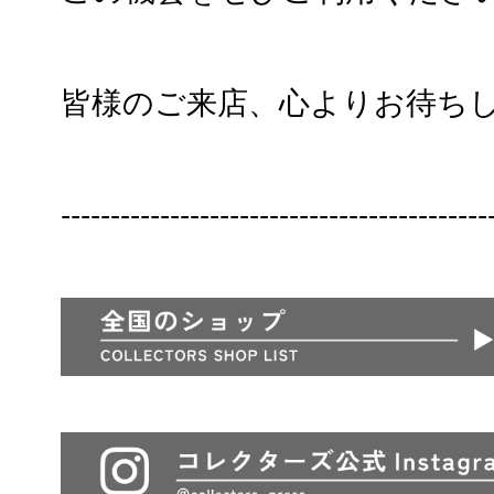
皆様のご来店、心よりお待ち
-------------------------------------------