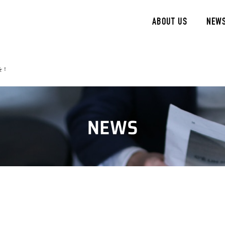
ABOUT US
NEW
を！