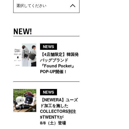
選択してください
NEW!
NEWS
【4店舗限定】韓国発
バッグブランド
『Found Pocket』
POP-UP開催！
NEWS
【NEWERA】ユーズ
ド加工を施した
COLLECTORS別注
9TWENTYが
8/8（土）登場