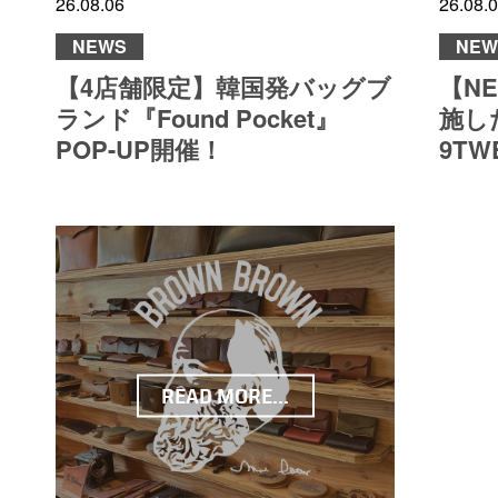
26.08.06
26.08.
NEWS
NEW
【4店舗限定】韓国発バッグブ
【N
ランド『Found Pocket』
施した
POP-UP開催！
9TW
READ MORE...