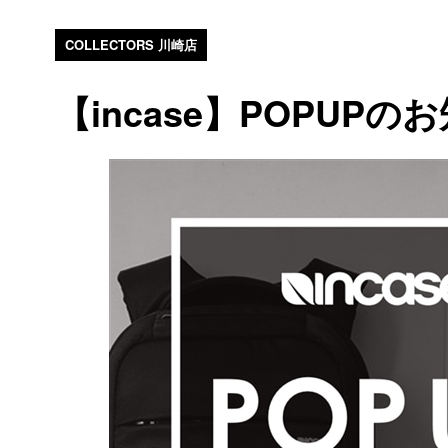
COLLECTORS 川崎店
【incase】POPUPの