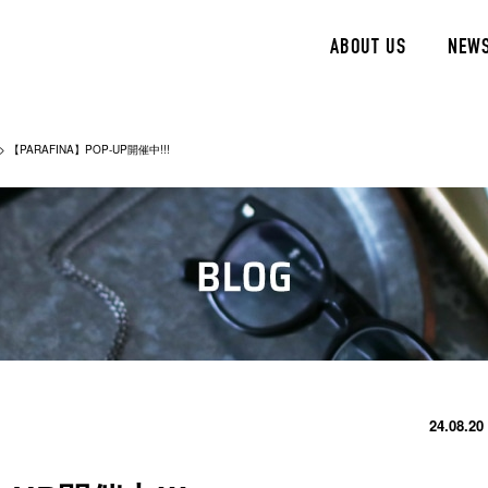
ABOUT US
NEW
>
【PARAFINA】POP-UP開催中!!!
24.08.20