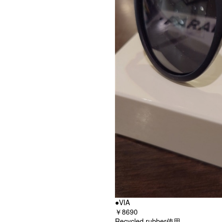
●VIA
￥8690
Recycled rubber使用