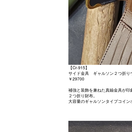
【Cr-915】
サイド金具 ギャルソン２つ折り
￥29700
補強と装飾を兼ねた真鍮金具が印
２つ折り財布。
大容量のギャルソンタイプコイン