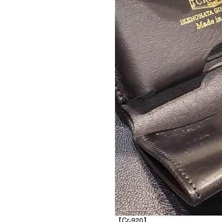
【Cr-920】