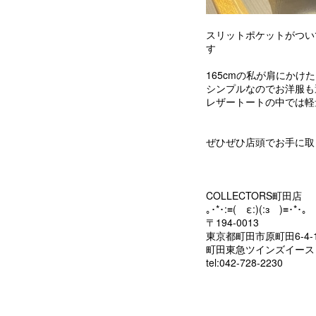
スリットポケットがつい
す
165cmの私が肩にか
シンプルなのでお洋服も
レザートートの中では軽量
ぜひぜひ店頭でお手に取
COLLECTORS町田店
｡･*･:≡( ε:)(:з )≡･*･｡
〒194-0013
東京都町田市原町田6-4-
町田東急ツインズイース
tel:042-728-2230