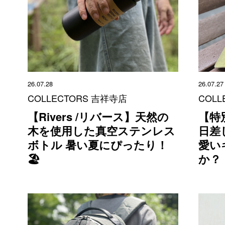
26.07.28
26.07.27
COLLECTORS 吉祥寺店
COLL
【Rivers /リバース】天然の
【特
木を使用した真空ステンレス
日差
ボトル 暑い夏にぴったり！
愛い
🏖
か？