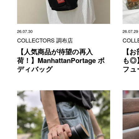
26.07.30
26.07.29
COLLECTORS 調布店
COLL
【人気商品が待望の再入
【お
荷！】ManhattanPortage ボ
も◎】
ディバッグ
フュ