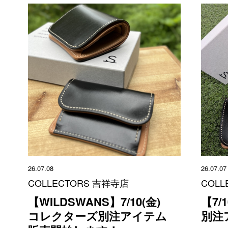
26.07.08
26.07.07
COLLECTORS 吉祥寺店
COLL
【WILDSWANS】7/10(金)
【7/
コレクターズ別注アイテム
別注